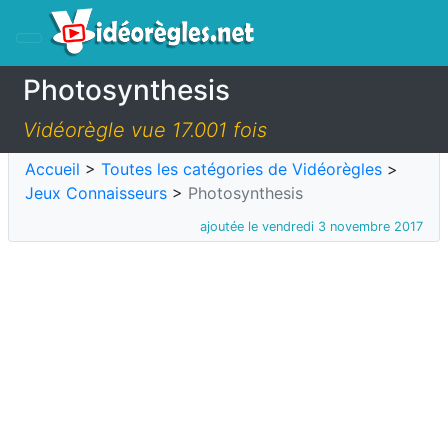
Photosynthesis
Vidéorègle vue 17.001 fois
Accueil
>
Toutes les catégories de Vidéorègles
>
Jeux Connaisseurs
>
Photosynthesis
ajoutée le vendredi 3 novembre 2017