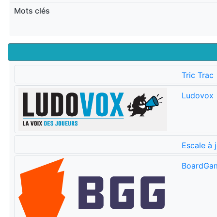
Mots clés
Tric Trac
Ludovox
Escale à 
BoardGa