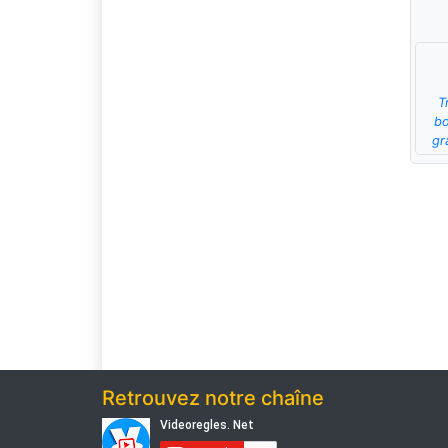
T
bo
gr
Retrouvez notre chaîne