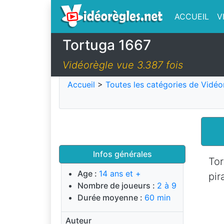
ACCUEIL
V
Tortuga 1667
Vidéorègle vue 3.387 fois
Accueil
>
Toutes les catégories de Vidéo
Infos générales
Tor
Age :
14 ans et +
pir
Nombre de joueurs :
2 à 9
Durée moyenne :
60 min
Auteur