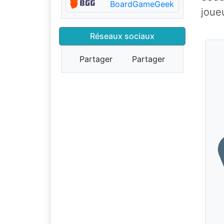
BoardGameGeek
joue
Réseaux sociaux
Partager
Partager