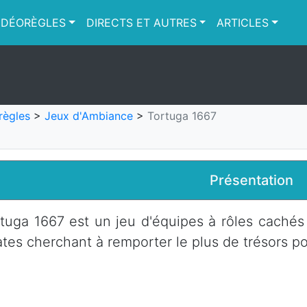
IDÉORÈGLES
DIRECTS ET AUTRES
ARTICLES
règles
>
Jeux d'Ambiance
>
Tortuga 1667
Présentation
tuga 1667 est un jeu d'équipes à rôles cachés
ates cherchant à remporter le plus de trésors po