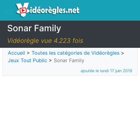
Sonar Family
Vidéorègle vue 4.223 fois
Accueil
>
Toutes les catégories de Vidéorègles
>
Jeux Tout Public
>
Sonar Family
ajoutée le lundi 17 juin 2019