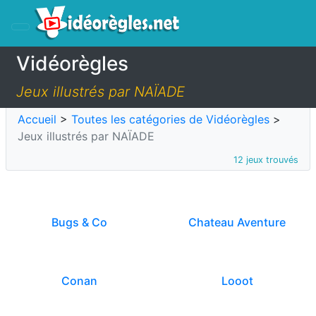
Vidéorègles
Jeux illustrés par NAÏADE
Accueil
>
Toutes les catégories de Vidéorègles
>
Jeux illustrés par NAÏADE
12 jeux trouvés
Bugs & Co
Chateau Aventure
Conan
Looot