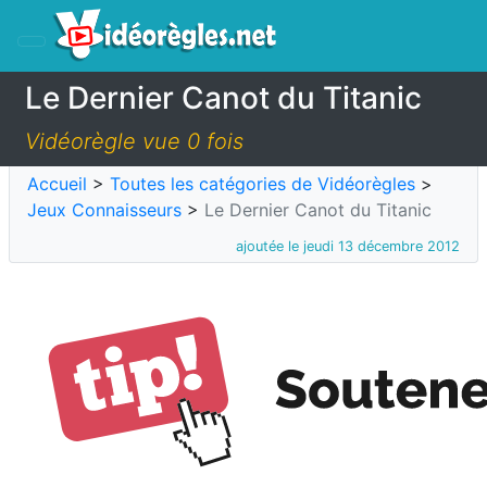
Le Dernier Canot du Titanic
Vidéorègle vue 0 fois
Accueil
>
Toutes les catégories de Vidéorègles
>
Jeux Connaisseurs
>
Le Dernier Canot du Titanic
ajoutée le jeudi 13 décembre 2012