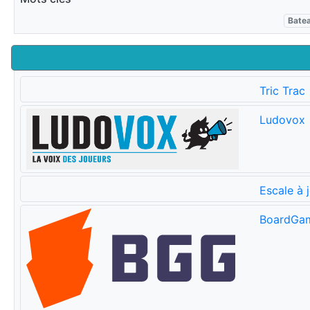
Bate
Tric Trac
Ludovox
Escale à 
BoardGa