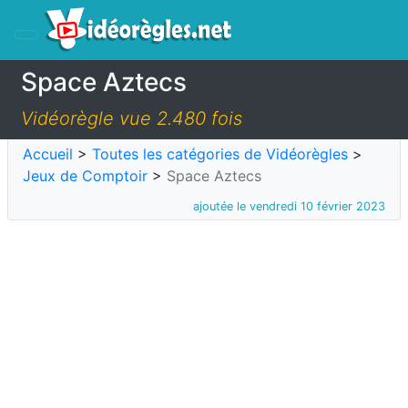
Space Aztecs
Vidéorègle vue 2.480 fois
Accueil
>
Toutes les catégories de Vidéorègles
>
Jeux de Comptoir
>
Space Aztecs
ajoutée le vendredi 10 février 2023