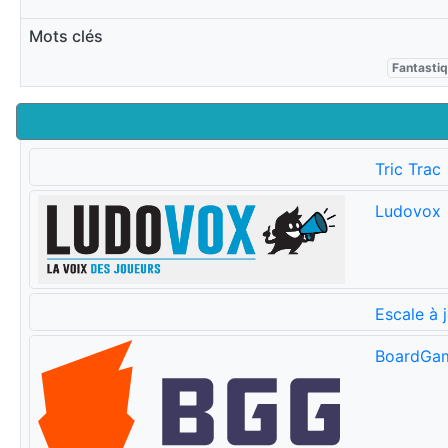
Mots clés
Fantasti
Tric Trac
Ludovox
Escale à 
BoardGa