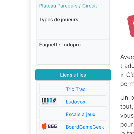
Plateau Parcours / Circuit
Types de joueurs
Étiquette Ludopro
Avec
trad
« C’
Liens utiles
perm
Tric Trac
Un p
Ludovox
tout
Escale à jeux
vous
pour
BoardGameGeek
la fa