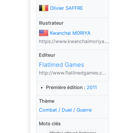
Olivier SAFFRE
Illustrateur
Kwanchai MORIYA
https://www.kwanchaimoriya....
Editeur
Flatlined Games
http://www.flatlinedgames.c...
Première édition :
2011
Thème
Combat / Duel / Guerre
Mots clés
*Etoile Ludique* Ambiance