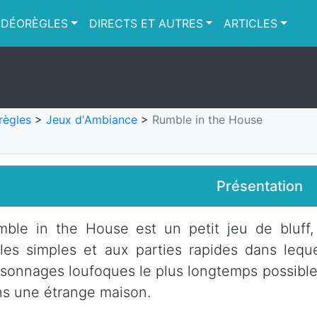
IDÉORÈGLES
DIRECTS ET AUTRES
ARTICLES
règles
>
Jeux d'Ambiance
>
Rumble in the House
Présentation
ble in the House est un petit jeu de bluff,
les simples et aux parties rapides dans lequ
sonnages loufoques le plus longtemps possible
s une étrange maison.