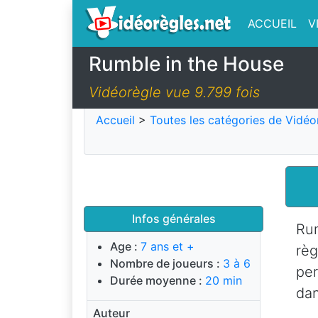
ACCUEIL
V
Rumble in the House
Vidéorègle vue 9.799 fois
Accueil
>
Toutes les catégories de Vidéo
Infos générales
Rum
Age :
7 ans et +
règ
Nombre de joueurs :
3 à 6
per
Durée moyenne :
20 min
dan
Auteur