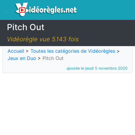
Pitch Out
Vidéorègle vue 5.143 fois
Accueil
>
Toutes les catégories de Vidéorègles
>
Jeux en Duo
>
Pitch Out
ajoutée le jeudi 5 novembre 2020