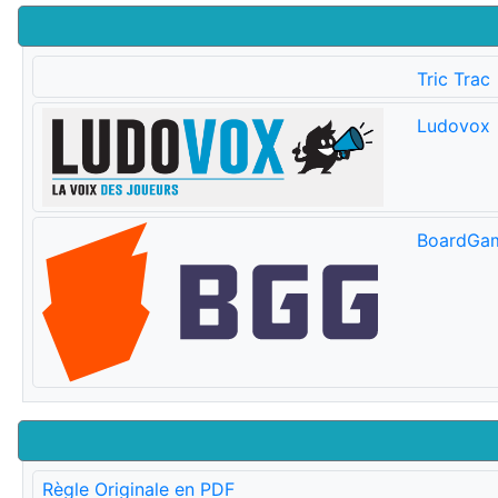
Tric Trac
Ludovox
BoardGa
Règle Originale en PDF