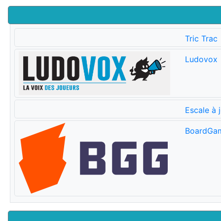
Tric Trac
Ludovox
Escale à 
BoardGa