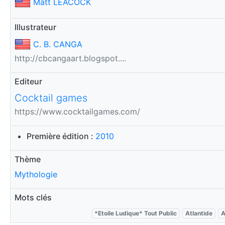
Matt LEACOCK
Illustrateur
C. B. CANGA
http://cbcangaart.blogspot....
Editeur
Cocktail games
https://www.cocktailgames.com/
Première édition :
2010
Thème
Mythologie
Mots clés
*Etoile Ludique* Tout Public
Atlantide
A