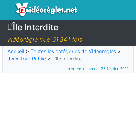
L'Île Interdite
Vidéorègle vue 61.341 fois
Accueil
>
Toutes les catégories de Vidéorègles
>
Jeux Tout Public
>
L'Île Interdite
ajoutée le samedi 26 février 2011