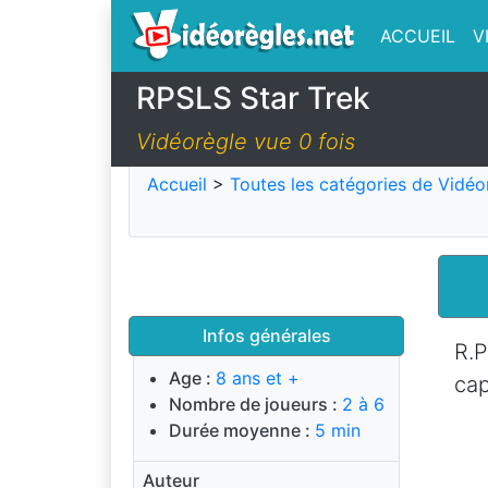
ACCUEIL
V
RPSLS Star Trek
Vidéorègle vue 0 fois
Accueil
>
Toutes les catégories de Vidéo
Infos générales
R.
Age :
8 ans et +
cap
Nombre de joueurs :
2 à 6
Durée moyenne :
5 min
Auteur