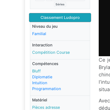
Séries
Classement Ludopro
Niveau du jeu
Familial
Interaction
Compétition Course
Ce j
Compétences
Bryl
Bluff
chin
Diplomatie
l’in
Intuition
Programmation
situ
Matériel
Avec
Pièces adresse
dédu