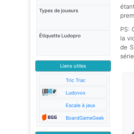
étan
Types de joueurs
prem
PS: 
Étiquette Ludopro
la v
de S
séri
Liens utiles
Tric Trac
Ludovox
Escale à jeux
BoardGameGeek