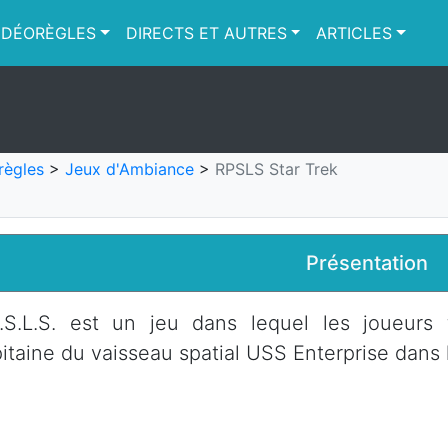
IDÉORÈGLES
DIRECTS ET AUTRES
ARTICLES
règles
>
Jeux d'Ambiance
>
RPSLS Star Trek
Présentation
P.S.L.S. est un jeu dans lequel les joueurs
itaine du vaisseau spatial USS Enterprise dans l