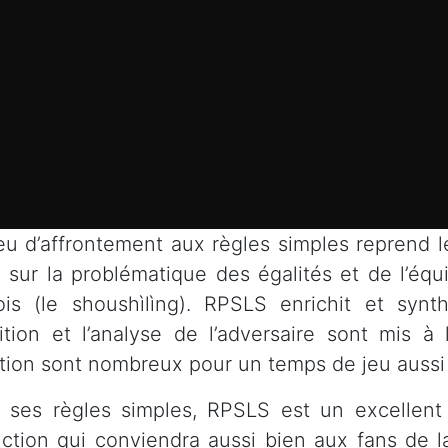
eu d’affrontement aux règles simples reprend 
a sur la problématique des égalités et de l’équi
ois (le shoushìlìng). RPSLS enrichit et sy
tuition et l’analyse de l’adversaire sont mis
ation sont nombreux pour un temps de jeu aussi co
 ses règles simples, RPSLS est un excellent 
ction qui conviendra aussi bien aux fans de l