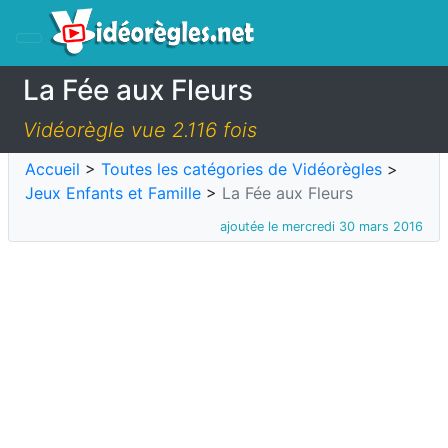
La Fée aux Fleurs
Vidéorègle vue 2.116 fois
Accueil
>
Toutes les catégories de Vidéorègles
>
Jeux Enfants et Famille
>
La Fée aux Fleurs
ajoutée le mercredi 30 mars 2016