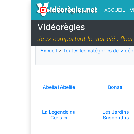
ACCUEIL
V
Vidéorègles
Jeux comportant le mot clé : fleur
Accueil
>
Toutes les catégories de Vidéo
Abella l'Abeille
Bonsai
La Légende du
Les Jardins
Cerisier
Suspendus