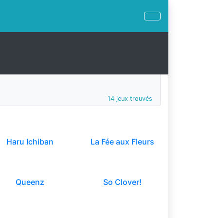
14 jeux trouvés
Haru Ichiban
La Fée aux Fleurs
Queenz
So Clover!