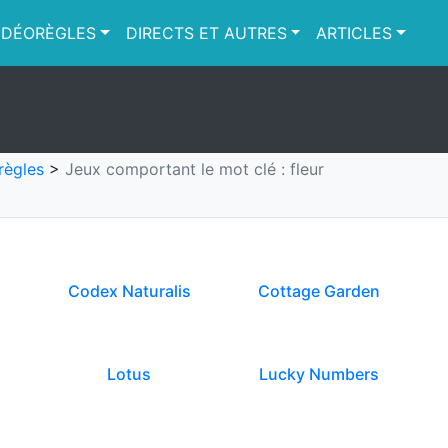
IDÉORÈGLES
DIRECTS ET AUTRES
ARTICLES
règles
>
Jeux comportant le mot clé : fleur
Codex Naturalis
Cottage Garden
Lotus
Lucky Numbers