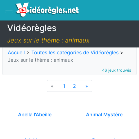
Vidéorègles
Jeux sur le thème : animaux
Accueil
>
Toutes les catégories de Vidéorègles
>
Jeux sur le thème : animaux
46 jeux trouvés
«
1
2
»
Abella l'Abeille
Animal Mystère