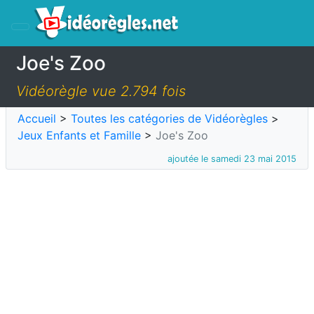
Joe's Zoo
Vidéorègle vue 2.794 fois
Accueil
>
Toutes les catégories de Vidéorègles
>
Jeux Enfants et Famille
>
Joe's Zoo
ajoutée le samedi 23 mai 2015