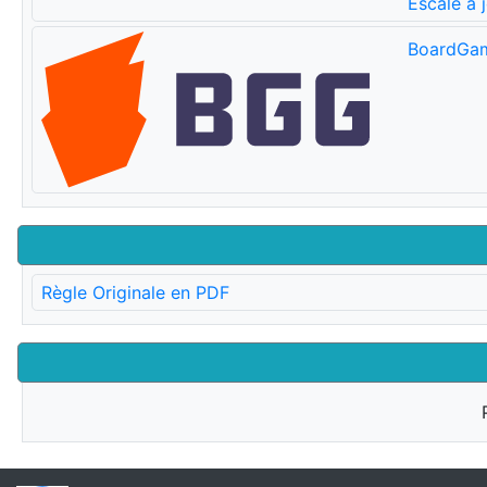
Escale à 
BoardGa
Règle Originale en PDF