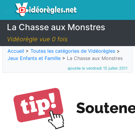
La Chasse aux Monstres
Vidéorègle vue 0 fois
Accueil
>
Toutes les catégories de Vidéorègles
>
Jeux Enfants et Famille
>
La Chasse aux Monstres
ajoutée le vendredi 15 juillet 2011