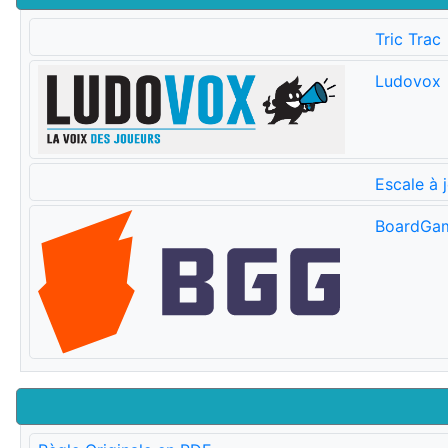
Tric Trac
Ludovox
Escale à 
BoardGa