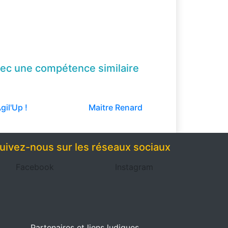
ec une compétence
similaire
gil'Up !
Maitre Renard
uivez-nous sur les réseaux sociaux
Facebook
Instagram
Partenaires et liens ludiques