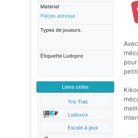
Matériel
Pièces adresse
Types de joueurs
Avec
méca
Étiquette Ludopro
pour
petit
Liens utiles
Kiko
méca
Tric Trac
meil
Ludovox
inte
Escale à jeux