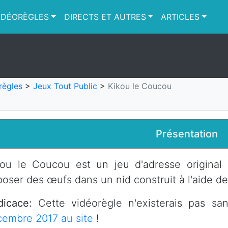
IDÉORÈGLES
DIRECTS ET AUTRES
ARTICLES
règles
>
Jeux Tout Public
>
Kikou le Coucou
Présentation
ou le Coucou est un jeu d'adresse original 
oser des œufs dans un nid construit à l'aide d
dicace:
Cette vidéorègle n'existerais pas sa
embre 2017 au site
!