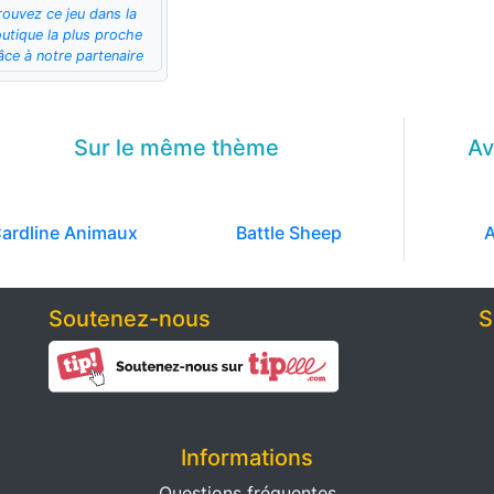
rouvez ce jeu dans la
utique la plus proche
âce à notre partenaire
Sur le même
thème
Av
ardline Animaux
Battle Sheep
A
Soutenez-nous
S
Informations
Questions fréquentes