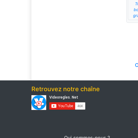
T
bo
gr
C
Retrouvez notre chaîne
Qui sommes-nous ?