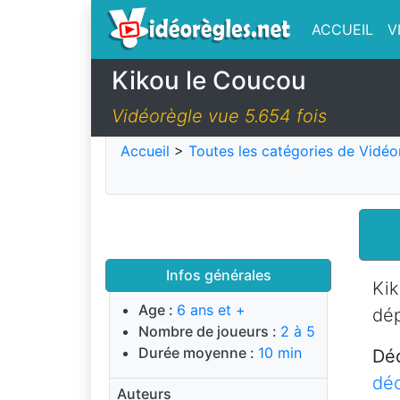
ACCUEIL
V
Kikou le Coucou
Vidéorègle vue 5.654 fois
Accueil
>
Toutes les catégories de Vidéo
Infos générales
Kik
Age :
6 ans et +
dép
Nombre de joueurs :
2 à 5
Durée moyenne :
10 min
Dé
déc
Auteurs