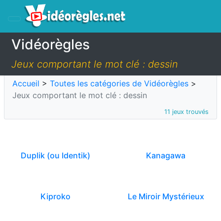
Vidéorègles
Jeux comportant le mot clé : dessin
Accueil
>
Toutes les catégories de Vidéorègles
>
Jeux comportant le mot clé : dessin
11 jeux trouvés
Duplik (ou Identik)
Kanagawa
Kiproko
Le Miroir Mystérieux