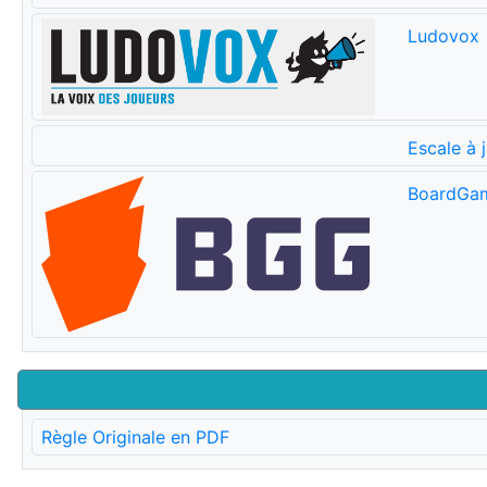
Ludovox
Escale à 
BoardGa
Règle Originale en PDF