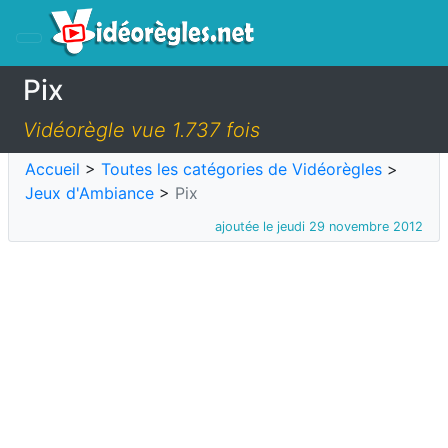
Pix
Vidéorègle vue 1.737 fois
Accueil
>
Toutes les catégories de Vidéorègles
>
Jeux d'Ambiance
>
Pix
ajoutée le jeudi 29 novembre 2012