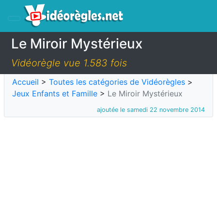
Le Miroir Mystérieux
Vidéorègle vue 1.583 fois
Accueil
>
Toutes les catégories de Vidéorègles
>
Jeux Enfants et Famille
>
Le Miroir Mystérieux
ajoutée le samedi 22 novembre 2014