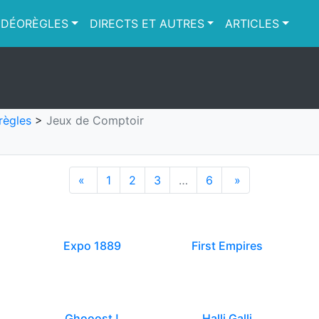
IDÉORÈGLES
DIRECTS ET AUTRES
ARTICLES
règles
>
Jeux de Comptoir
«
1
2
3
…
6
»
Expo 1889
First Empires
Ghooost !
Halli Galli