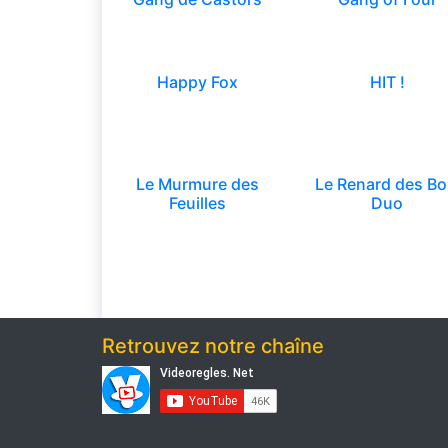
Happy Fox
HIT !
Le Murmure des
Le Renard des Bo
Feuilles
Duo
Retrouvez notre chaîne