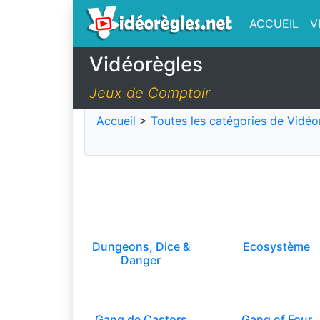
ACCUEIL
V
Vidéorègles
Jeux de Comptoir
Accueil
>
Toutes les catégories de Vidéo
Dungeons, Dice &
Ecosystème
Danger
Gang de Castors
Gang of Four