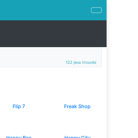
122 jeux trouvés
Flip 7
Freak Shop
Happy Bee
Happy City