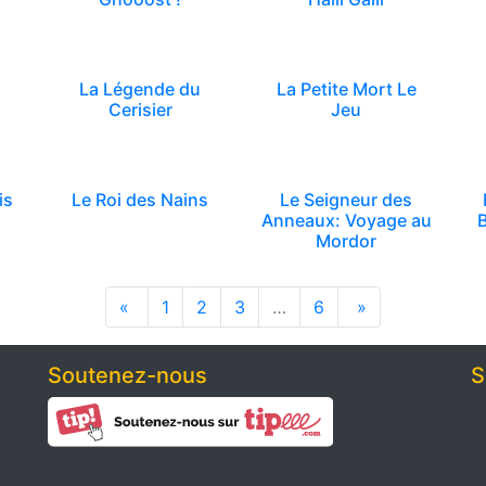
La Légende du
La Petite Mort Le
Cerisier
Jeu
is
Le Roi des Nains
Le Seigneur des
Anneaux: Voyage au
Mordor
«
1
2
3
…
6
»
Soutenez-nous
S