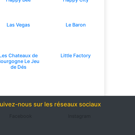
Las Vegas
Le Baron
Les Chateaux de
Little Factory
Bourgogne Le Jeu
de Dés
uivez-nous sur les réseaux sociaux
Facebook
Instagram