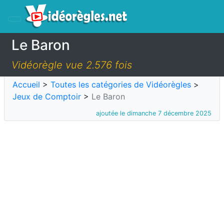
Le Baron
Vidéorègle vue 2.576 fois
Accueil
>
Toutes les catégories de Vidéorègles
>
Jeux de Comptoir
>
Le Baron
ajoutée le dimanche 7 décembre 2025