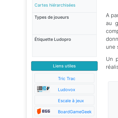
Cartes hiérarchisées
A par
Types de joueurs
au g
comp
donn
Étiquette Ludopro
une 
Un p
Liens utiles
réal
Tric Trac
Ludovox
Escale à jeux
BoardGameGeek