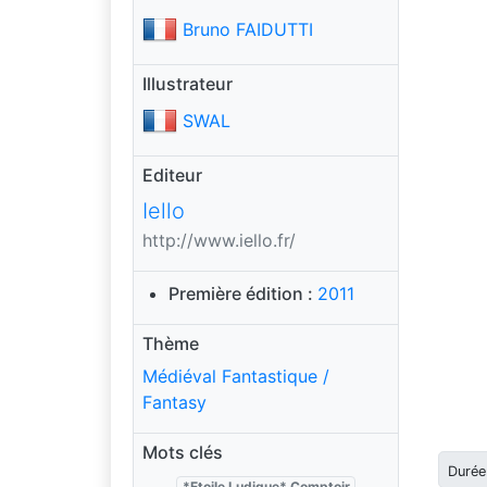
Bruno FAIDUTTI
Illustrateur
SWAL
Editeur
Iello
http://www.iello.fr/
Première édition :
2011
Thème
Médiéval Fantastique /
Fantasy
Mots clés
Durée
*Etoile Ludique* Comptoir