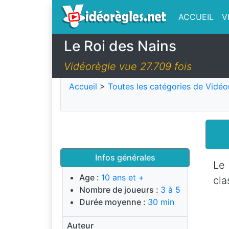
ACCUEIL
V
Le Roi des Nains
Vidéorègle vue 27.709 fois
Accueil
>
Toutes les catégories de Vidéo
Infos générales
Le 
Age :
10 ans et +
cla
Nombre de joueurs :
3 à 5
Durée moyenne :
30 min
Auteur