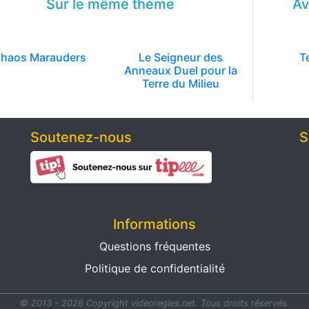
Sur le même
thème
Av
haos Marauders
Le Seigneur des
T
Anneaux Duel pour la
Terre du Milieu
Soutenez-nous
S
Informations
Questions fréquentes
Politique de confidentialité
© 2013 - 2026 Copyright videoregles.net.
Tous droits réservés.