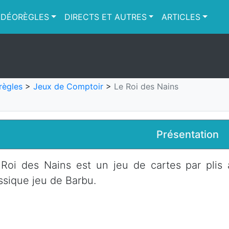
IDÉORÈGLES
DIRECTS ET AUTRES
ARTICLES
règles
>
Jeux de Comptoir
>
Le Roi des Nains
Présentation
Roi des Nains est un jeu de cartes par plis 
ssique jeu de Barbu.