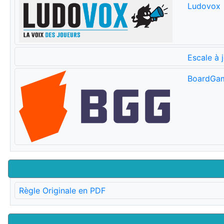
Ludovox
Escale à 
BoardGa
Règle Originale en PDF