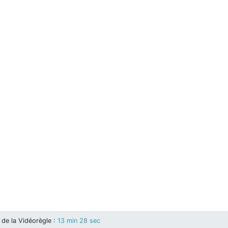
de la Vidéorègle
:
13 min 28 sec