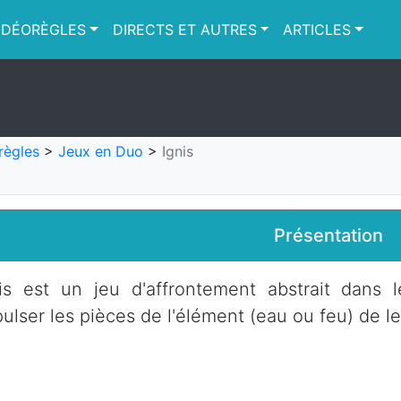
IDÉORÈGLES
DIRECTS ET AUTRES
ARTICLES
règles
>
Jeux en Duo
>
Ignis
Présentation
is est un jeu d'affrontement abstrait dans 
ulser les pièces de l'élément (eau ou feu) de le