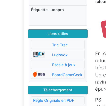
retour
Étiquette Ludopro
Liens utiles
Tric Trac
En c
Ludovox
reto
Escale à jeux
très
Un e
BoardGameGeek
ravi
épur
Téléchargement
PS:
M
Règle Originale en PDF