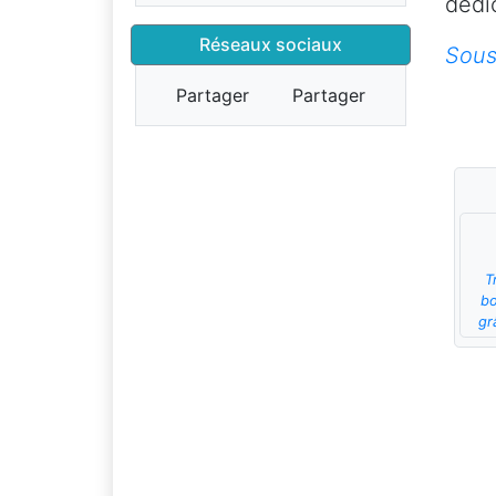
dédi
Réseaux sociaux
Sous
Partager
Partager
T
bo
gr