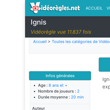
ACCUEIL
V
Ignis
Vidéorègle vue 11.837 fois
Accueil
>
Toutes les catégories de Vidéo
Infos générales
Ign
Age :
8 ans et +
exp
Nombre de joueurs :
2
Durée moyenne :
20 min
Auteur