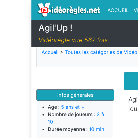
ACCUEIL
V
Agil'Up !
Vidéorègle vue 567 fois
Accueil
>
Toutes les catégories de Vidéo
Infos générales
Agi
Age :
5 ans et +
jou
Nombre de joueurs :
2 à
10
Durée moyenne :
10 min