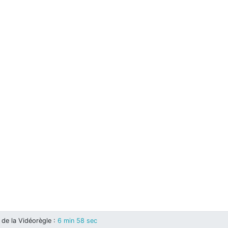
de la Vidéorègle
:
6 min 58 sec