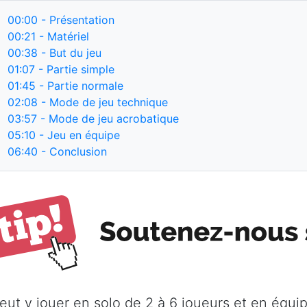
00:00
- Présentation
00:21
- Matériel
00:38
- But du jeu
01:07
- Partie simple
01:45
- Partie normale
02:08
- Mode de jeu technique
03:57
- Mode de jeu acrobatique
05:10
- Jeu en équipe
06:40
- Conclusion
eut y jouer en solo de 2 à 6 joueurs et en équip