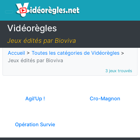
Vidéorègles
Jeux édités par Bioviva
Accueil
>
Toutes les catégories de Vidéorègles
>
Jeux édités par Bioviva
3 jeux trouvés
Agil'Up !
Cro-Magnon
Opération Survie