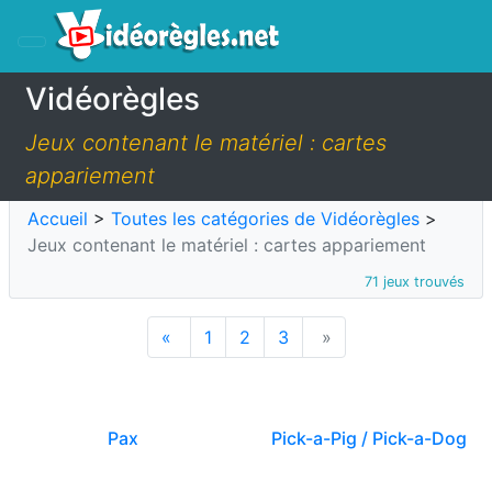
Vidéorègles
Jeux contenant le matériel : cartes
appariement
Accueil
>
Toutes les catégories de Vidéorègles
>
Jeux contenant le matériel : cartes appariement
71 jeux trouvés
«
1
2
3
»
Pax
Pick-a-Pig / Pick-a-Dog