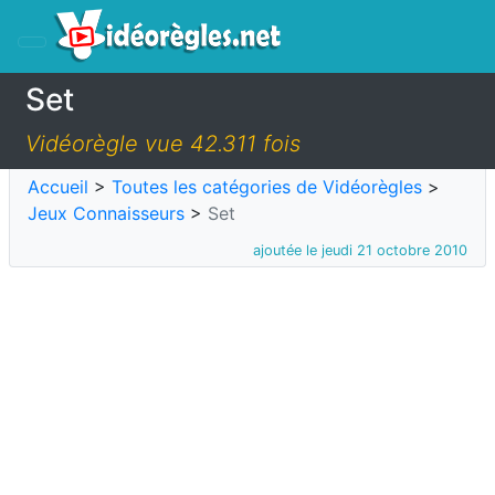
Set
Vidéorègle vue 42.311 fois
Accueil
>
Toutes les catégories de Vidéorègles
>
Jeux Connaisseurs
>
Set
ajoutée le jeudi 21 octobre 2010