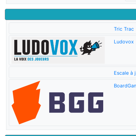
Tric Trac
Ludovox
Escale à 
BoardGa