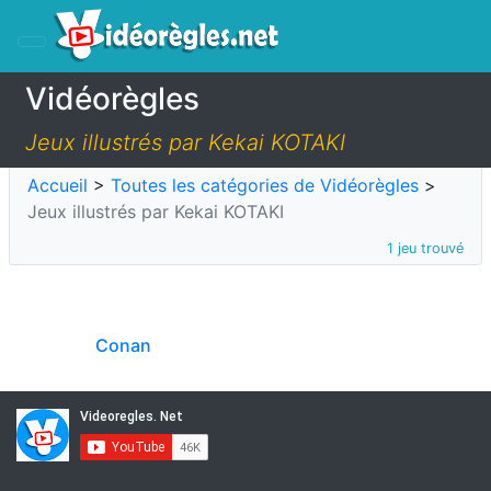
Vidéorègles
Jeux illustrés par Kekai KOTAKI
Accueil
>
Toutes les catégories de Vidéorègles
>
Jeux illustrés par Kekai KOTAKI
1 jeu trouvé
Conan