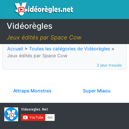
Vidéorègles
Jeux édités par Space Cow
Accueil
>
Toutes les catégories de Vidéorègles
>
Jeux édités par Space Cow
2 jeux trouvés
Attrape Monstres
Super Miaou