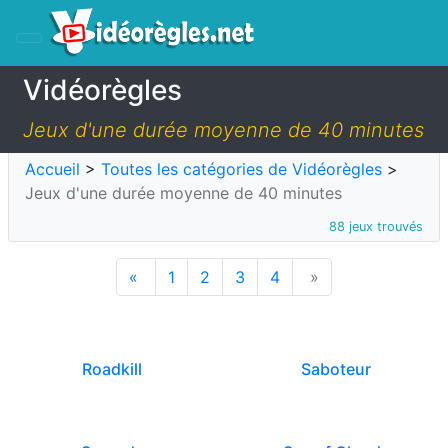
Vidéorègles
Jeux d'une durée moyenne de 40 minutes
Accueil
>
Toutes les catégories de Vidéorègles
>
Jeux d'une durée moyenne de 40 minutes
88 jeux trouvés
«
1
2
3
4
»
Roadkill
Saboteur