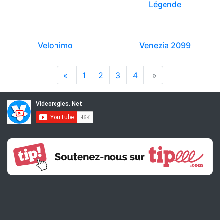
Légende
Velonimo
Venezia 2099
«
1
2
3
4
»