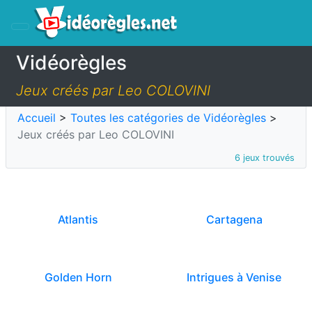
Vidéorègles
Jeux créés par Leo COLOVINI
Accueil
>
Toutes les catégories de Vidéorègles
>
Jeux créés par Leo COLOVINI
6 jeux trouvés
Atlantis
Cartagena
Golden Horn
Intrigues à Venise