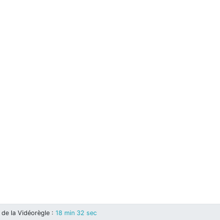
de la Vidéorègle
:
18 min 32 sec