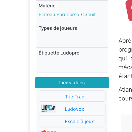
Matériel
Plateau Parcours / Circuit
Types de joueurs
Aprè
prog
Étiquette Ludopro
qui 
méca
étan
Liens utiles
Atla
Tric Trac
cour
Ludovox
Escale à jeux