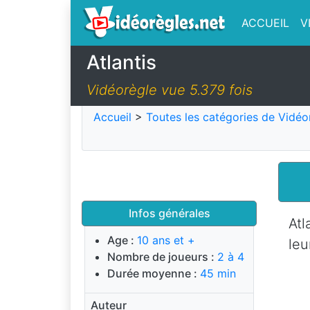
ACCUEIL
V
Atlantis
Vidéorègle vue 5.379 fois
Accueil
>
Toutes les catégories de Vidéo
Infos générales
Atl
Age :
10 ans et +
leu
Nombre de joueurs :
2 à 4
Durée moyenne :
45 min
Auteur