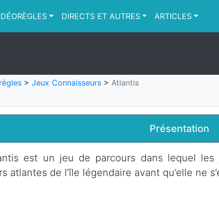
IDÉORÈGLES
DIRECTS ET AUTRES
ARTICLES
règles
>
Jeux Connaisseurs
>
Atlantis
Présentation
antis est un jeu de parcours dans lequel les 
rs atlantes de l’île légendaire avant qu’elle ne s