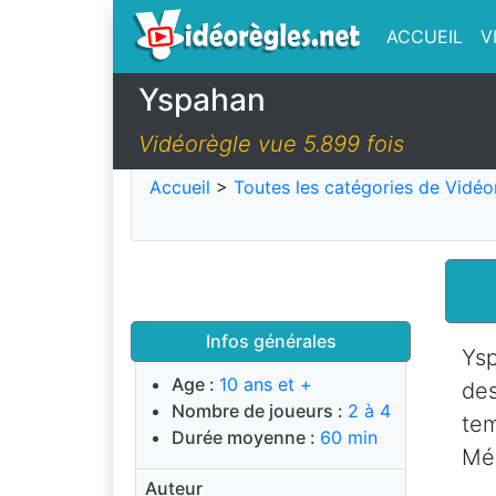
ACCUEIL
V
Yspahan
Vidéorègle vue 5.899 fois
Accueil
>
Toutes les catégories de Vidéo
Infos générales
Ysp
Age :
10 ans et +
des
Nombre de joueurs :
2 à 4
te
Durée moyenne :
60 min
Méd
Auteur