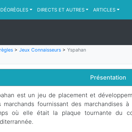
IDÉORÈGLES
DIRECTS ET AUTRES
ARTICLES
règles
>
Jeux Connaisseurs
>
Yspahan
Présentation
ahan est un jeu de placement et développeme
 marchands fournissant des marchandises à l
mps où elle était la plaque tournante du c
iterrannée.