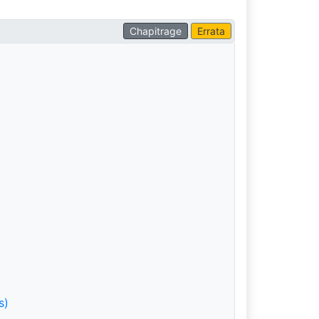
Chapitrage
Errata
s)