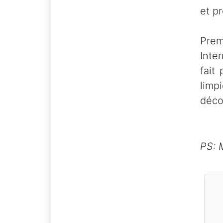
et p
Prem
Inte
fait
limp
déco
PS: 