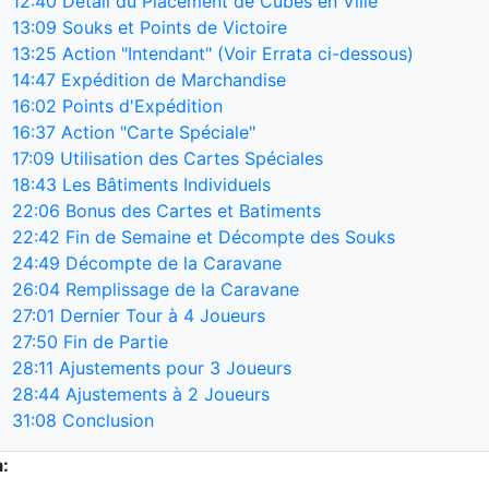
12:40
Détail du Placement de Cubes en Ville
13:09
Souks et Points de Victoire
13:25
Action "Intendant" (Voir Errata ci-dessous)
14:47
Expédition de Marchandise
16:02
Points d'Expédition
16:37
Action "Carte Spéciale"
17:09
Utilisation des Cartes Spéciales
18:43
Les Bâtiments Individuels
22:06
Bonus des Cartes et Batiments
22:42
Fin de Semaine et Décompte des Souks
24:49
Décompte de la Caravane
26:04
Remplissage de la Caravane
27:01
Dernier Tour à 4 Joueurs
27:50
Fin de Partie
28:11
Ajustements pour 3 Joueurs
28:44
Ajustements à 2 Joueurs
31:08
Conclusion
a: