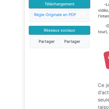
Téléchargement
-Lor
vidéo
Règle Originale en PDF
l'inte
-Dans
Réseaux sociaux
tour),
Partager
Partager
Ce j
d'ac
seul
raiso