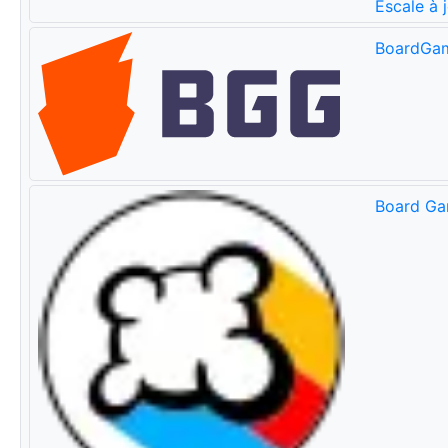
Escale à 
BoardGa
Board Ga