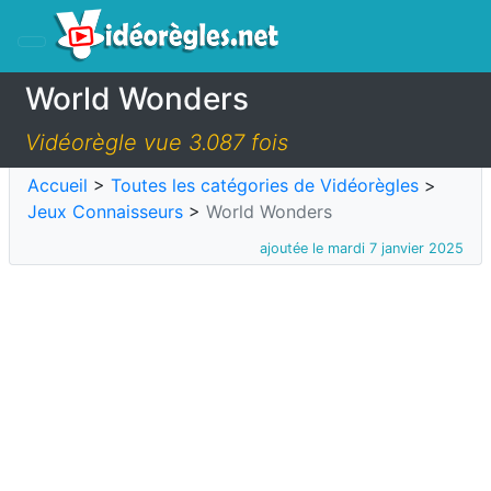
World Wonders
Vidéorègle vue 3.087 fois
Accueil
>
Toutes les catégories de Vidéorègles
>
Jeux Connaisseurs
>
World Wonders
ajoutée le mardi 7 janvier 2025