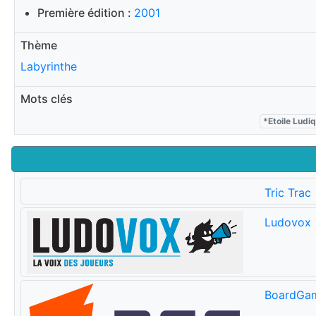
Première édition :
2001
Thème
Labyrinthe
Mots clés
*Etoile Ludiq
Tric Trac
Ludovox
BoardGa