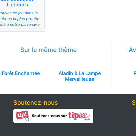
Ludiques
rouvez ce jeu dans la
utique la plus proche
âce à notre partenaire
Sur le même
thème
Av
a Forêt Enchantée
Aladin & La Lampe
Merveilleuse
Soutenez-nous
S