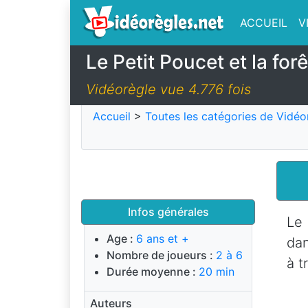
ACCUEIL
V
Le Petit Poucet et la for
Vidéorègle vue 4.776 fois
Accueil
>
Toutes les catégories de Vidéo
Infos générales
Le 
Age :
6 ans et +
dan
Nombre de joueurs :
2 à 6
à t
Durée moyenne :
20 min
Auteurs