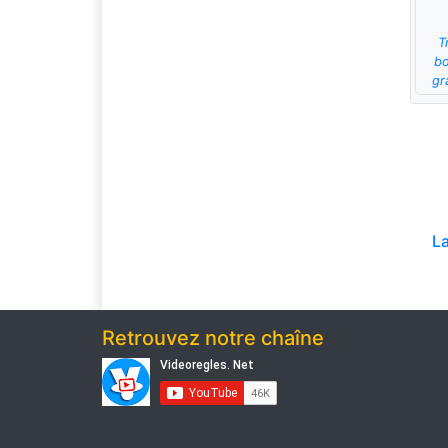
T
bo
gr
L
Retrouvez notre chaîne