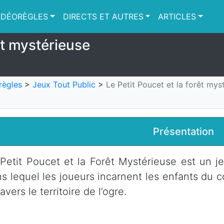
IDÉORÈGLES
DIRECTS ET AUTRES
ARTICLES
êt mystérieuse
règles
>
Jeux Tout Public
>
Le Petit Poucet et la forêt mys
Présentation
Petit Poucet et la Forêt Mystérieuse est un 
s lequel les joueurs incarnent les enfants du c
ravers le territoire de l’ogre.