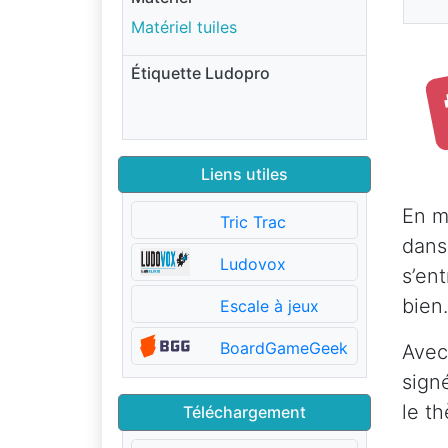
Matériel tuiles
Étiquette Ludopro
Liens utiles
En m
Tric Trac
dans
Ludovox
s’en
bien.
Escale à jeux
BoardGameGeek
Avec
sign
le t
Téléchargement