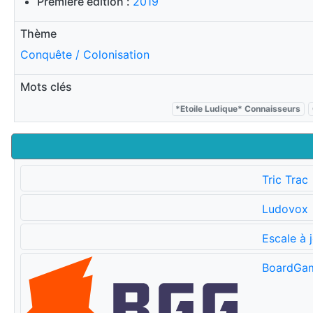
Première édition :
2019
Thème
Conquête / Colonisation
Mots clés
*Etoile Ludique* Connaisseurs
Tric Trac
Ludovox
Escale à 
BoardGa