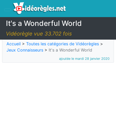
It's a Wonderful World
Vidéorègle vue 33.702 fois
Accueil
>
Toutes les catégories de Vidéorègles
>
Jeux Connaisseurs
>
It's a Wonderful World
ajoutée le mardi 28 janvier 2020