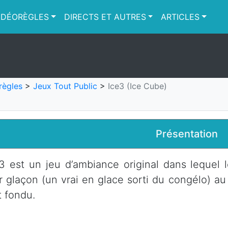
IDÉORÈGLES
DIRECTS ET AUTRES
ARTICLES
règles
>
Jeux Tout Public
>
Ice3 (Ice Cube)
Présentation
3 est un jeu d’ambiance original dans lequel l
r glaçon (un vrai en glace sorti du congélo) au
t fondu.