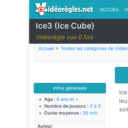
ACCUEIL
V
Ice3 (Ice Cube)
Vidéorègle vue 0 fois
Accueil
>
Toutes les catégories de Vidéo
Infos générales
Ice
Age :
6 ans et +
leu
Nombre de joueurs :
2 à 5
soi
Durée moyenne :
30 min
Auteur