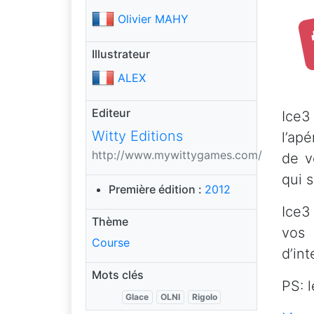
Olivier MAHY
Illustrateur
ALEX
Editeur
Ice3
Witty Editions
l’ap
http://www.mywittygames.com/
de v
qui s
Première édition :
2012
Ice3
Thème
vos 
Course
d’int
Mots clés
PS: 
Glace
OLNI
Rigolo