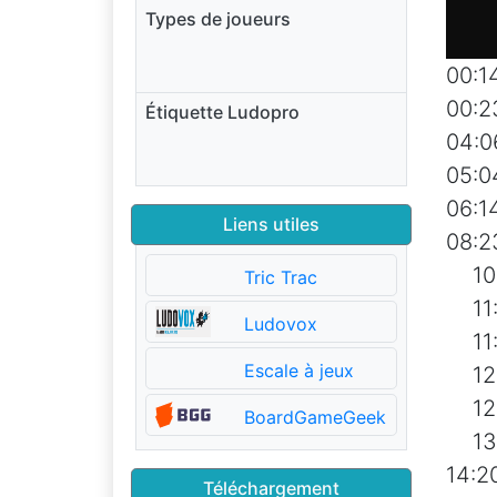
Types de joueurs
00:1
00:2
Étiquette Ludopro
04:0
05:0
06:1
Liens utiles
08:2
10:
Tric Trac
11:
Ludovox
11:5
Escale à jeux
12:1
12:
BoardGameGeek
13:
14:2
Téléchargement