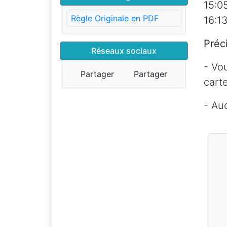
15:0
Règle Originale en PDF
16:1
Préc
Réseaux sociaux
- Vo
Partager
Partager
cart
- Au