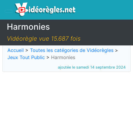
Harmonies
Vidéorègle vue 15.687 fois
Accueil
>
Toutes les catégories de Vidéorègles
>
Jeux Tout Public
>
Harmonies
ajoutée le samedi 14 septembre 2024