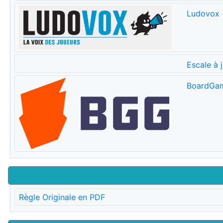
Ludovox
Escale à 
BoardGa
Règle Originale en PDF