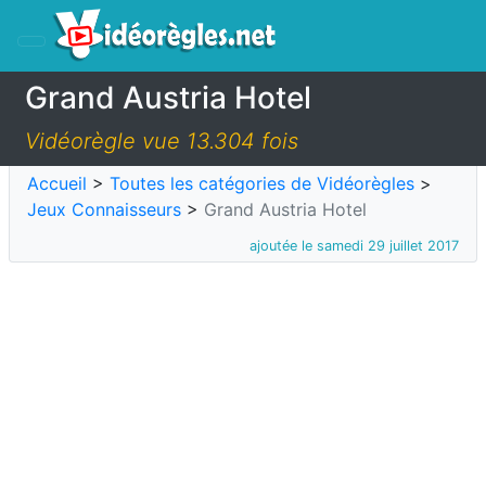
Grand Austria Hotel
Vidéorègle vue 13.304 fois
Accueil
>
Toutes les catégories de Vidéorègles
>
Jeux Connaisseurs
>
Grand Austria Hotel
ajoutée le samedi 29 juillet 2017