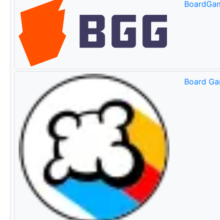
BoardGa
Board Ga