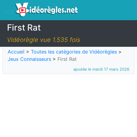
First Rat
Vidéorègle vue 1.535 fois
Accueil
>
Toutes les catégories de Vidéorègles
>
Jeux Connaisseurs
>
First Rat
ajoutée le mardi 17 mars 2026