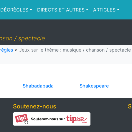
IDÉORÈGLES
DIRECTS ET AUTRES
ARTICLES
nson / spectacle
règles
>
Jeux sur le thème : musique / chanson / spectacle
Shabadabada
Shakespeare
Soutenez-nous
S