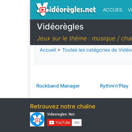
ACCUEIL
V
Vidéorègles
Jeux sur le thème : musique / cha
Accueil
>
Toutes les catégories de Vidéo
Rockband Manager
Rythm'n'Play
Retrouvez notre chaîne