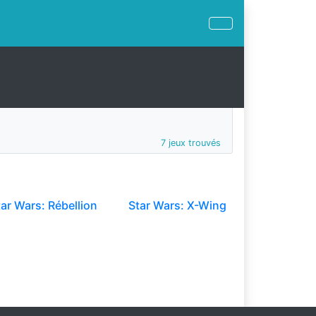
7 jeux trouvés
ar Wars: Rébellion
Star Wars: X-Wing