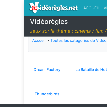
ACCUEIL
V
Vidéorègles
Jeux sur le thème : cinéma / film /
Accueil
>
Toutes les catégories de Vidéo
Dream Factory
La Bataille de Ho
Thunderbirds