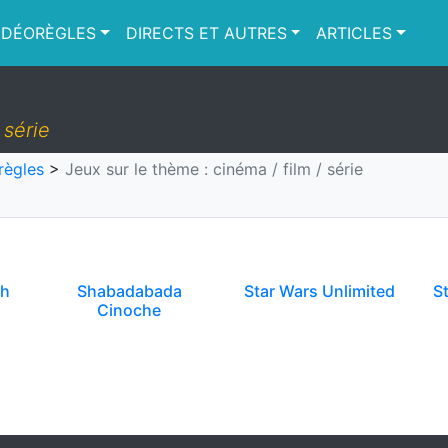
IDÉORÈGLES
DIRECTS ET AUTRES
ARTICLES
 série
règles
>
Jeux sur le thème : cinéma / film / série
th
Shabadabada
Star Wars Unlimited
St
Cinoche