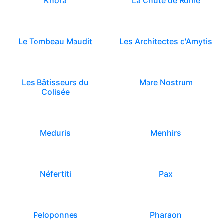
Khôra
La Chute de Rome
Le Tombeau Maudit
Les Architectes d'Amytis
Les Bâtisseurs du
Mare Nostrum
Colisée
Meduris
Menhirs
Néfertiti
Pax
Peloponnes
Pharaon