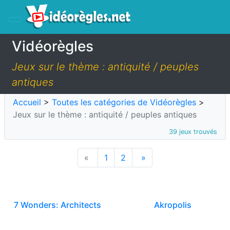
Vidéorègles
Jeux sur le thème : antiquité / peuples
antiques
Accueil
>
Toutes les catégories de Vidéorègles
>
Jeux sur le thème : antiquité / peuples antiques
39 jeux trouvés
«
1
2
»
7 Wonders: Architects
Akropolis