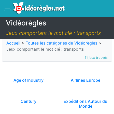
Vidéorègles
Jeux comportant le mot clé : transports
Accueil
>
Toutes les catégories de Vidéorègles
>
Jeux comportant le mot clé : transports
11 jeux trouvés
Age of Industry
Airlines Europe
Century
Expéditions Autour du
Monde