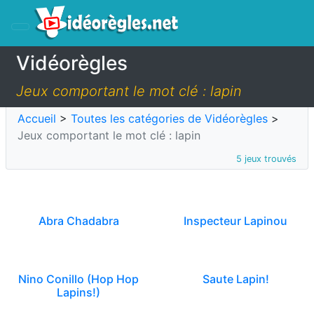
Vidéorègles
Jeux comportant le mot clé : lapin
Accueil
>
Toutes les catégories de Vidéorègles
>
Jeux comportant le mot clé : lapin
5 jeux trouvés
Abra Chadabra
Inspecteur Lapinou
Nino Conillo (Hop Hop
Saute Lapin!
Lapins!)