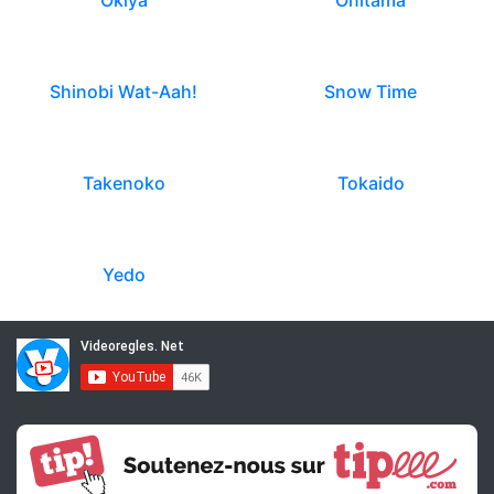
Okiya
Onitama
Shinobi Wat-Aah!
Snow Time
Takenoko
Tokaido
Yedo