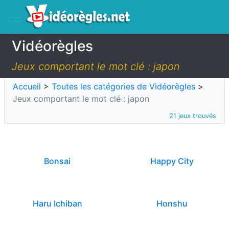
Vidéorègles
Jeux comportant le mot clé : japon
Accueil
>
Toutes les catégories de Vidéorègles
>
Jeux comportant le mot clé : japon
21 jeux trouvés
Bonsai
Happy City
Haru Ichiban
Honshu