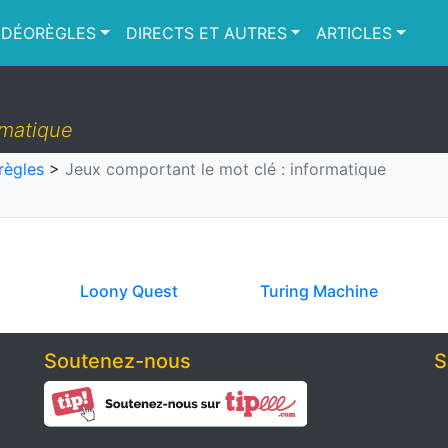
IDÉORÈGLES
DIRECTS ET AUTRES
ARTICLES
rmatique
règles
>
Jeux comportant le mot clé : informatique
Loony Quest
Turing Machine
Soutenez-nous
S