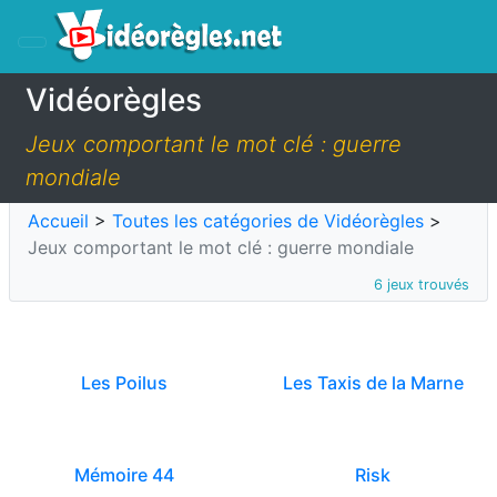
Vidéorègles
Jeux comportant le mot clé : guerre
mondiale
Accueil
>
Toutes les catégories de Vidéorègles
>
Jeux comportant le mot clé : guerre mondiale
6 jeux trouvés
Les Poilus
Les Taxis de la Marne
Mémoire 44
Risk